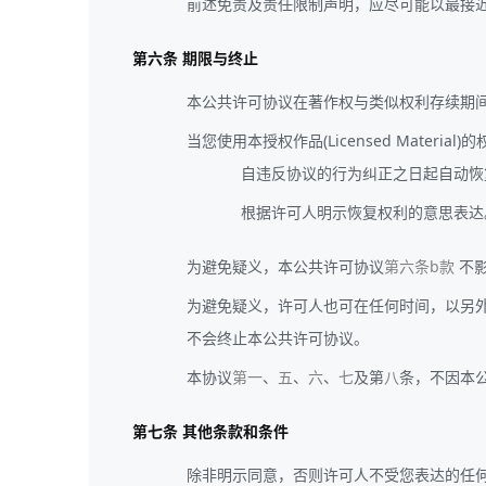
前述免责及责任限制声明，应尽可能以最接
第六条 期限与终止
本公共许可协议在著作权与类似权利存续期
当您使用本授权作品(Licensed Material)
自违反协议的行为纠正之日起自动恢
根据许可人明示恢复权利的意思表达
为避免疑义，本公共许可协议
第六条b款
不影
为避免疑义，许可人也可在任何时间，以另外的条款或
不会终止本公共许可协议。
本协议
第一
、
五
、
六
、
七
及第
八
条，不因本
第七条 其他条款和条件
除非明示同意，否则许可人不受您表达的任