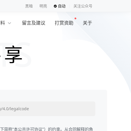
黑暗
明亮
自动
关注公众号
资料
留言及建议
打赏资助
关于
共享
y/4.0/legalcode
议（以下简称“本公共许可协议”）的约束。从合同解释的角