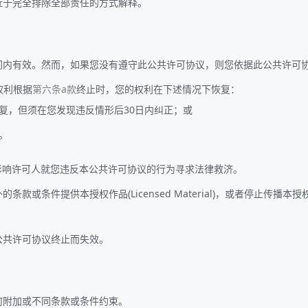
近于完全排除全部责任的方式解释。
间内有效。然而，如果您没有遵守此公共许可协议，则您依据此公共许可
的权利根据
第六条a款
终止时，您的权利在下述情况下恢复：
复，但须在您发现违反情形后30日内纠正；或
。
响许可人就您违反本公共许可协议的行为寻求法律救济。
条件提供本授权作品(Licensed Material)，或者停止传播本授权作品(
公共许可协议终止而失效。
何附加或不同条款或条件约束。