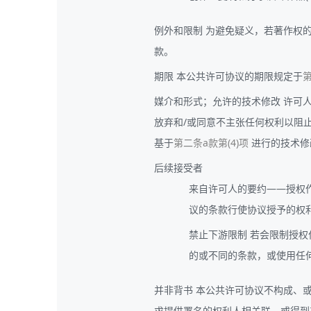
例外和限制 为避免疑义，若著作权的例
款。
期限 本公共许可协议的期限规定于
第
媒介和形式；允许的技术修改 许可
放弃和/或同意不主张任何权利以阻
基于
第二条a款第(4)项
进行的技术修改不
后续接受者
来自许可人的要约——授权作品(L
议的条款行使协议授予的权
禁止下游限制 若会限制授权作品(
的或不同的条款，或使用任
并非背书 本公共许可协议不构成、或不得
求提供署名的权利人相关联，或得到