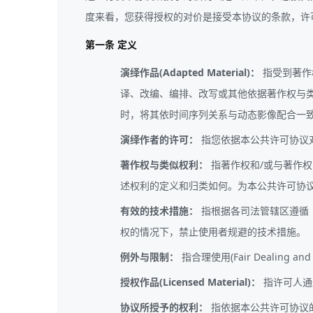
度来看，您获得授权的对价是接受本协议的条款，许可人
第一条 定义
演绎作品(Adapted Material)：
指受到著作权与
译、改编、编排、改写或其他依据著作权与类似权
时，将其依时间序列关系与动态影像配合一致而形成
演绎作者的许可：
指您依据本公共许可协议对在
著作权与类似权利：
指著作权和/或与著作
述权利的定义和归类如何。为本公共许可协
有效的技术措施：
指根据各司法管辖区遵循《
权的情况下，禁止使用者规避的技术措施。
例外与限制：
指合理使用(Fair Dealing 
授权作品(Licensed Material)：
指许可人通过本
协议所授予的权利：
指依据本公共许可协议的条