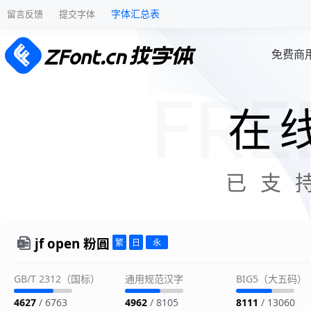
字体汇总表
留言反馈
提交字体
免费商
在
已支
jf open 粉圓
GB/T 2312（国标）
通用规范汉字
BIG5（大五码）
4627
/ 6763
4962
/ 8105
8111
/ 13060