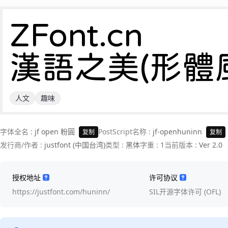
ZFont.cn 

漢語之美(形體
人文
趣味
字体全名 :
jf open 粉圓
PostScript名称 :
jf-openhuninn
复制
复制
发行商/作者 :
justfont (中国台湾)
类型 :
黑体
字重 :
1
当前版本 :
Ver 2.0
授权地址
许可协议
https://justfont.com/huninn/
SIL开源字体许可 (OFL)