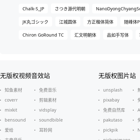
Chalk-S_JP
NanoDyongChyangS
さつき源代明朝
JK丸ゴシック
江城圆体
方正楷体简体
随峰体Pl
Chiron GoRound TC
汇文明朝体
品如手写体
无版权视频音效站
无版权图片站
知鱼素材
免费音乐
unsplash
coverr
剪辑素材
pixabay
mixkit
vidsplay
免费自然库
bensound
soundbible
pakutaso
爱给
耳聆网
pickpik
古典音乐
pickupimage