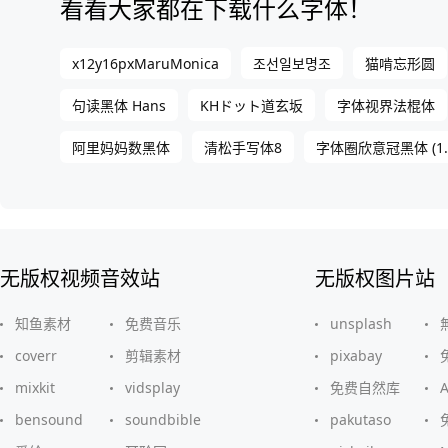
看看大家都在下载什么字体！
x12y16pxMaruMonica
조선일보명조
猫啃忘形圆
句读黑体 Hans
KHドット道玄坂
字体视界法棍体
阿里妈妈数黑体
清松手写体8
字体圈欣意冠黑体 (1.
无版权视频音效站
无版权图片站
知鱼素材
免费音乐
unsplash
coverr
剪辑素材
pixabay
mixkit
vidsplay
免费自然库
bensound
soundbible
pakutaso