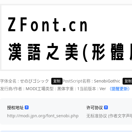
ZFont.cn 

漢語之美(形體
字体全名 :
せのびゴシック
PostScript名称 :
SenobiGothic
复制
复制
发行商/作者 :
MODI工場
类型 :
黑体
字重 :
1
当前版本 :
Ver
（提醒更新）
授权地址
许可协议
http://modi.jpn.org/font_senobi.php
无标准协议 (作者文字声明