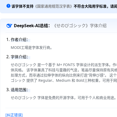
该字体不支持
《国家通用规范汉字表》
不符合大陆用字标准，请
DeepSeek-AI总结：
《せのびゴシック》字体介绍
作者介绍：
MODI工場是字体发行商。
字体介绍：
せのびゴシック 是一个基于 M+ FONTS 字体设计的派生字体。
体风格。 该字体兼具了科技与童趣的气息，笔画尽量保持原有风
处理方式，而非通过拉伸字体的纵向比例来打造“背伸び感”。 这
ゴシック 提供了 Regular、Medium 和 Bold三种权重，可
适用范围：
せのびゴシック 字体是免费的开源字体，可用于个人和商业用途
[纠正错误]