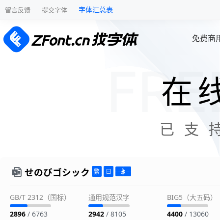
字体汇总表
留言反馈
提交字体
免费商
在
已支
せのびゴシック
GB/T 2312（国标）
通用规范汉字
BIG5（大五码）
2896
/ 6763
2942
/ 8105
4400
/ 13060