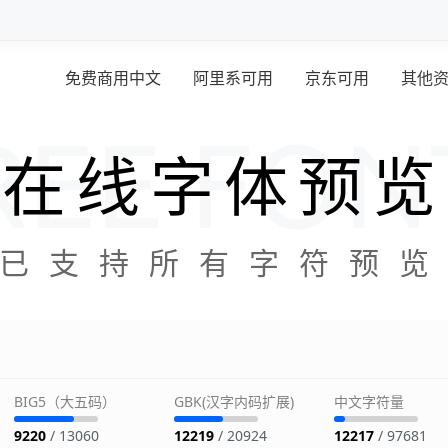
免费商用中文
阿里系可用
京东可用
其他
在线字体预览
已支持所有字符预
BIG5（大五码）
GBK(汉字内码扩展)
中文字符量
9220
/ 13060
12219
/ 20924
12217
/ 97681