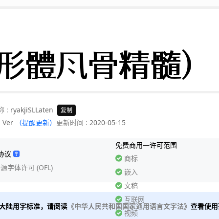


形體風骨精髓)
称 :
ryakjiSLLaten
复制
:
Ver
（提醒更新）
更新时间 :
2020-05-15
免费商用—许可范围
协议
商标
开源字体许可 (OFL)
嵌入
文稿
互联网
大陆用字标准，请阅读
《中华人民共和国国家通用语言文字法》
查看使用
视频