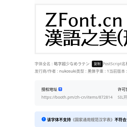
ZFont.cn 
漢語之美(
字体全名 :
略字超少なめラテン
PostScript名
复制
发行商/作者 :
nukosuki
类型 :
黑体
字重 :
1
当前版本 
授权地址
许可
https://booth.pm/zh-cn/items/872814
SIL
该字体不支持
《国家通用规范汉字表》
不符合