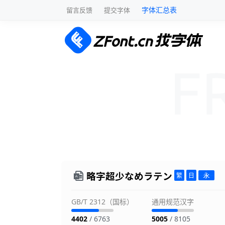
字体汇总表
留言反馈
提交字体
略字超少なめラテン
GB/T 2312（国标）
通用规范汉字
4402
/ 6763
5005
/ 8105