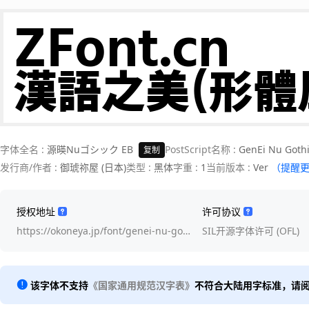
ZFont.cn 

漢語之美(形體
字体全名 :
源暎Nuゴシック EB
PostScript名称 :
GenEi Nu Gothi
复制
发行商/作者 :
御琥祢屋 (日本)
类型 :
黑体
字重 :
1
当前版本 :
Ver
（提醒
授权地址
许可协议
https://okoneya.jp/font/genei-nu-go…
SIL开源字体许可 (OFL)
该字体不支持
《国家通用规范汉字表》
不符合大陆用字标准，请