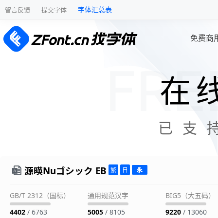
字体汇总表
留言反馈
提交字体
免费商
在
已支
源暎Nuゴシック EB
GB/T 2312（国标）
通用规范汉字
BIG5（大五码）
4402
/ 6763
5005
/ 8105
9220
/ 13060