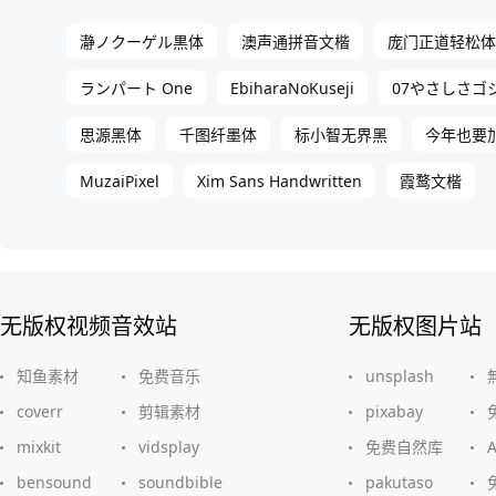
瀞ノクーゲル黒体
澳声通拼音文楷
庞门正道轻松体
EbiharaNoKuseji
ランパート One
07やさしさコ
思源黑体
千图纤墨体
标小智无界黑
今年也要
MuzaiPixel
Xim Sans Handwritten
霞鹜文楷
无版权视频音效站
无版权图片站
知鱼素材
免费音乐
unsplash
coverr
剪辑素材
pixabay
mixkit
vidsplay
免费自然库
bensound
soundbible
pakutaso