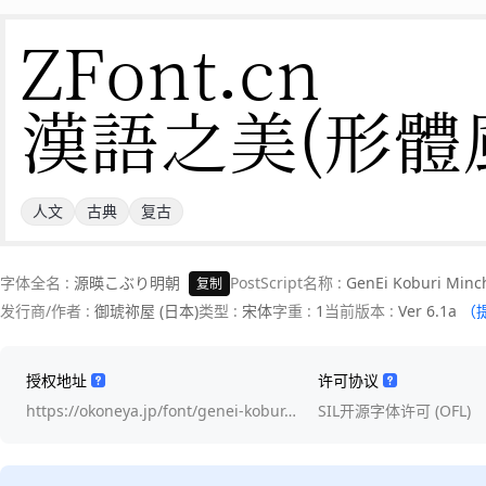
ZFont.cn 

漢語之美(形體
人文
古典
复古
字体全名 :
源暎こぶり明朝
PostScript名称 :
GenEi Koburi Minc
复制
发行商/作者 :
御琥祢屋 (日本)
类型 :
宋体
字重 :
1
当前版本 :
Ver 6.1a
（
授权地址
许可协议
https://okoneya.jp/font/genei-kobur…
SIL开源字体许可 (OFL)