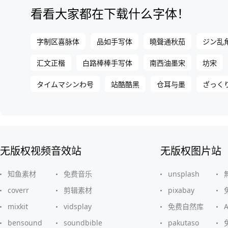
看看大家都在下载什么字体！
字制区喜脉体
品如手写体
曉聲通秋茄
ジン乱
汇文正楷
白路棒棒手写体
南西油墨宋
坊宋
タイムマシンわ号
站酷酷黑
仓耳与墨
ざっく
无版权视频音效站
无版权图片站
知鱼素材
免费音乐
unsplash
coverr
剪辑素材
pixabay
mixkit
vidsplay
免费自然库
bensound
soundbible
pakutaso