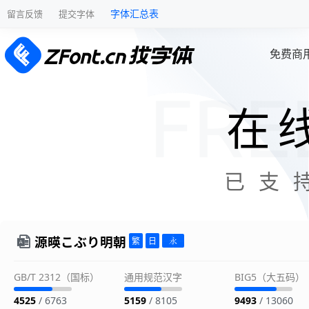
字体汇总表
留言反馈
提交字体
免费商
在
已支
源暎こぶり明朝
GB/T 2312（国标）
通用规范汉字
BIG5（大五码）
4525
/ 6763
5159
/ 8105
9493
/ 13060