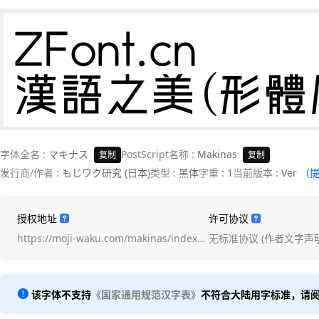
ZFont.cn 

漢語之美(形體
字体全名 :
マキナス
PostScript名称 :
Makinas
复制
复制
发行商/作者 :
もじワク研究 (日本)
类型 :
黑体
字重 :
1
当前版本 :
Ver
（
授权地址
许可协议
https://moji-waku.com/makinas/index…
无标准协议 (作者文字声明
该字体不支持
《国家通用规范汉字表》
不符合大陆用字标准，请