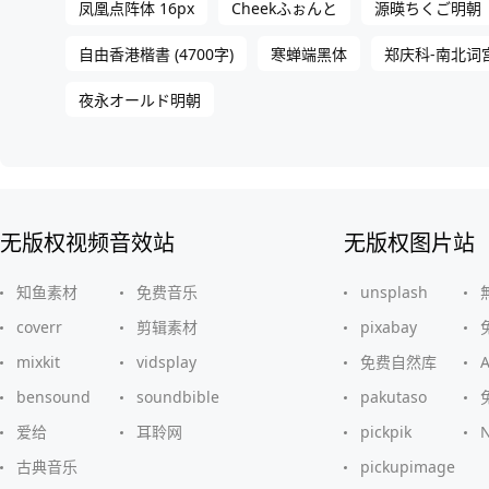
凤凰点阵体 16px
Cheekふぉんと
源暎ちくご明朝
自由香港楷書 (4700字)
寒蝉端黑体
郑庆科-南北词
夜永オールド明朝
无版权视频音效站
无版权图片站
知鱼素材
免费音乐
unsplash
coverr
剪辑素材
pixabay
mixkit
vidsplay
免费自然库
bensound
soundbible
pakutaso
爱给
耳聆网
pickpik
古典音乐
pickupimage