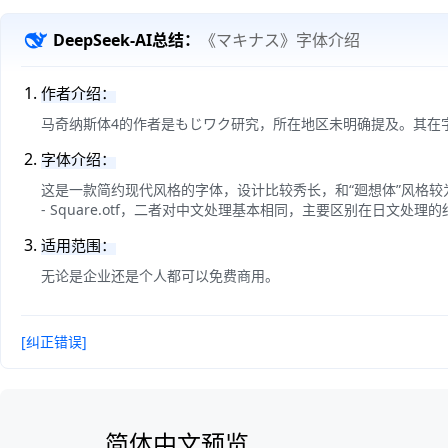
DeepSeek-AI总结：
《マキナス》字体介绍
作者介绍：
马奇纳斯体4的作者是もじワク研究，所在地区未明确提及。其在字
字体介绍：
这是一款简约现代风格的字体，设计比较秀长，和“廻想体”风格较为相似。对繁
- Square.otf，二者对中文处理基本相同，主要区别在日文处理
适用范围：
无论是企业还是个人都可以免费商用。
[纠正错误]
简体中文预览