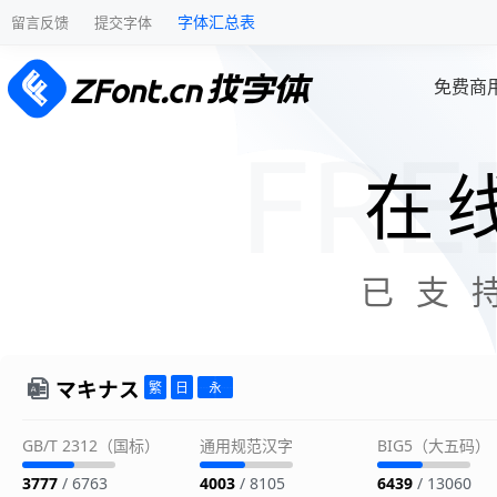
字体汇总表
留言反馈
提交字体
免费商
在
已支
マキナス
GB/T 2312（国标）
通用规范汉字
BIG5（大五码）
3777
/ 6763
4003
/ 8105
6439
/ 13060