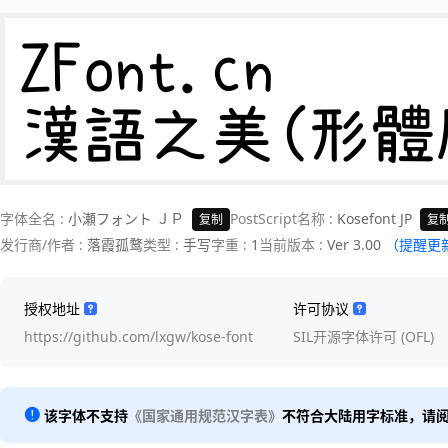
ZFont.cn 

漢語之美(形體
字体全名 :
小瀬フォント ＪＰ
PostScript名称 :
Kosefont JP
复制
复
发行商/作者 :
落霞孤鹜
类型 :
手写
字重 :
1
当前版本 :
Ver 3.00
（提醒更
授权地址
许可协议
https://github.com/lxgw/kose-font
SIL开源字体许可 (OFL)
该字体不支持
《国家通用规范汉字表》
不符合大陆用字标准，请