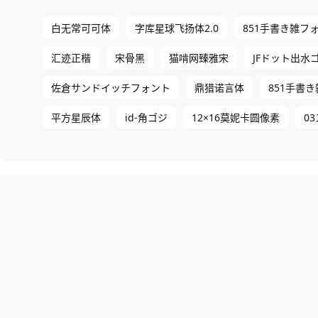
白无常可可体
字库星球飞扬体2.0
851手書き雑フォ
汇迹正楷
宋骨黑
猫啃网臻雅宋
JFドット出水
佐倉サンドイッチフォント
鼎猎诺言体
851手書
平方星辰体
id-角ゴジ
12×16莫妮卡圆像素
0