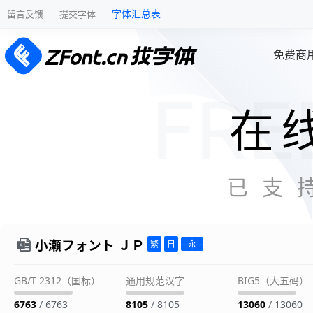
字体汇总表
留言反馈
提交字体
免费商
在
已支
小瀬フォント ＪＰ
GB/T 2312（国标）
通用规范汉字
BIG5（大五码）
6763
/ 6763
8105
/ 8105
13060
/ 13060