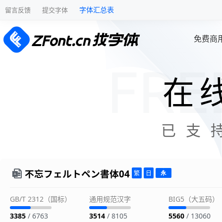
字体汇总表
留言反馈
提交字体
免费商
在
已支
不忘フェルトペン書体04
GB/T 2312（国标）
通用规范汉字
BIG5（大五码）
3385
/ 6763
3514
/ 8105
5560
/ 13060