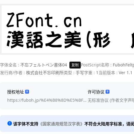
ZFont.cn 

漢語之美(形體
字体全名 :
不忘フェルトペン書体04
PostScript名称 :
FubohFelt
复制
发行商/作者 :
株式会社不忘印刷所
类型 :
手写
字重 :
1
当前版本 :
Ver 1.1
授权地址
许可协议
https://fuboh.jp/%E4%B8%8D%E5%BF%98…
无标准协议 (作者文字声明
该字体不支持
《国家通用规范汉字表》
不符合大陆用字标准，请