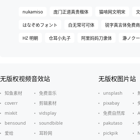
nukamiso
庞门正道真贵楷体
猫啃网文明宋
はなぞめフォント
白无常可可体
锐字真言体免费商
HZ 明朝
仓耳小丸子
阿里妈妈刀隶体
瀞ノクー
无版权视频音效站
无版权图片站
知鱼素材
免费音乐
unsplash
coverr
剪辑素材
pixabay
mixkit
vidsplay
免费自然库
bensound
soundbible
pakutaso
爱给
耳聆网
pickpik