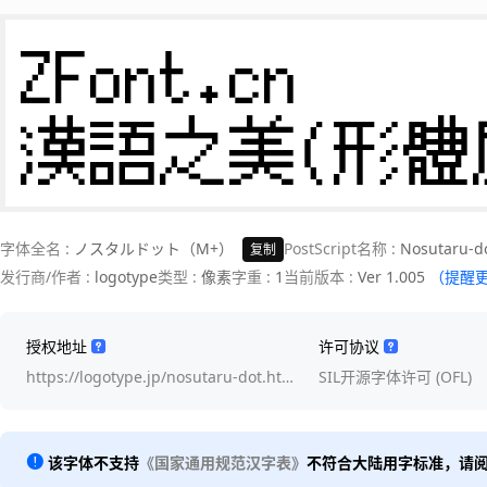
ZFont.cn 

漢語之美(形體
字体全名 :
ノスタルドット（M+）
PostScript名称 :
Nosutaru-do
复制
发行商/作者 :
logotype
类型 :
像素
字重 :
1
当前版本 :
Ver 1.005
（提醒
授权地址
许可协议
https://logotype.jp/nosutaru-dot.ht…
SIL开源字体许可 (OFL)
该字体不支持
《国家通用规范汉字表》
不符合大陆用字标准，请