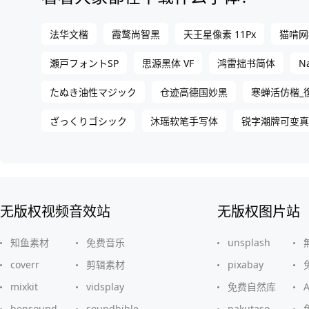
法华文楷
霞鹜尚智黑
天王星像素 11Px
猫啃网
N
瀬戸フォントSP
思源黑体 VF
鸿雷拙书简体
たぬき油性マジック
仓迹高德国妙黑
寒蝉活仿楷_
ざっくりゴシック
沐瑶软笔手写体
锐字潮牌可变真言
无版权视频音效站
无版权图片站
知鱼素材
免费音乐
unsplash
coverr
剪辑素材
pixabay
mixkit
vidsplay
免费自然库
bensound
soundbible
pakutaso