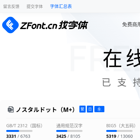
字体汇总表
留言反馈
提交字体
免费商
在
已支
ノスタルドット（M+）
GB/T 2312（国标）
通用规范汉字
BIG5（大五码）
3331
/ 6763
3425
/ 8105
5319
/ 13060