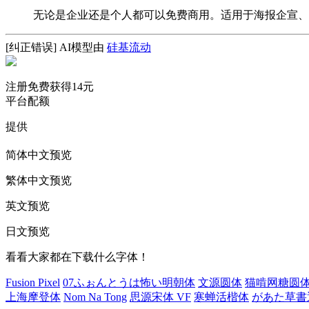
无论是企业还是个人都可以免费商用。适用于海报企宣、
[纠正错误]
AI模型由
硅基流动
注册免费获得14元
平台配额
提供
简体中文预览
繁体中文预览
英文预览
日文预览
看看大家都在下载什么字体！
Fusion Pixel
07ふぉんとうは怖い明朝体
文源圆体
猫啃网糖圆
上海摩登体
Nom Na Tong
思源宋体 VF
寒蝉活楷体
があた草書