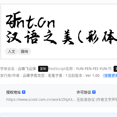
ZFont.cn 

汉语之美(形
人文
趣味
字体全名 :
云峰飞云体
PostScript名称 :
YUN-FEN-FEI-YUN-TI
复制
发行商/作者 :
云峰字库
类型 :
毛笔
字重 :
1
当前版本 :
Ver 1.00
（提醒更
授权地址
许可协议
https://www.zcool.com.cn/work/ZNjA3…
无标准协议 (作者文字声明