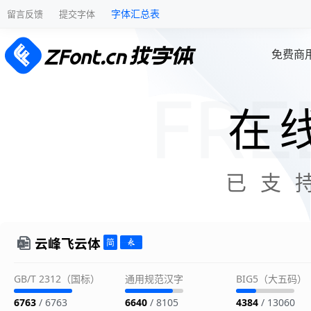
字体汇总表
留言反馈
提交字体
免费商
在
已支
云峰飞云体
GB/T 2312（国标）
通用规范汉字
BIG5（大五码）
6763
/ 6763
6640
/ 8105
4384
/ 13060