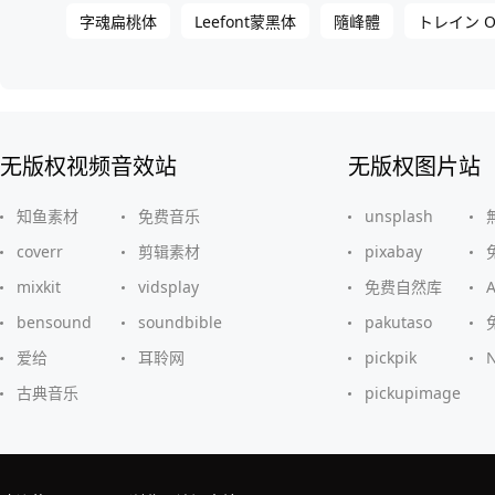
字魂扁桃体
Leefont蒙黑体
隨峰體
トレイン O
无版权视频音效站
无版权图片站
知鱼素材
免费音乐
unsplash
coverr
剪辑素材
pixabay
mixkit
vidsplay
免费自然库
bensound
soundbible
pakutaso
爱给
耳聆网
pickpik
古典音乐
pickupimage