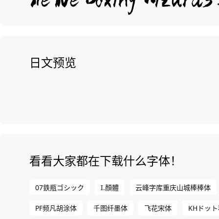
日文预览
看看大家都在下载什么字体！
07鉄瓶ゴシック
I.顏體
云峰字库重庆山城棒棒体
PF频凡胡涂体
千图纤墨体
飞花宋体
KHドッ