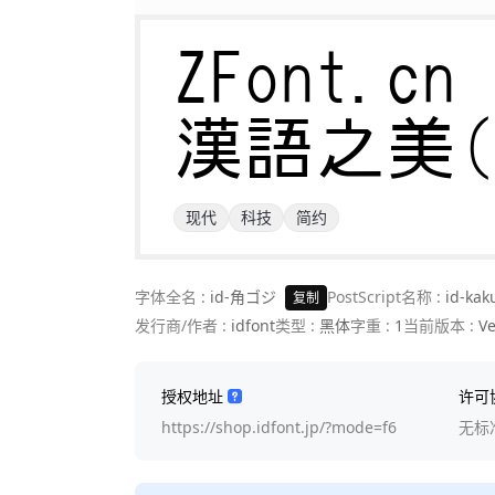
ZFont.cn 

漢語之美
现代
科技
简约
字体全名 :
id-角ゴジ
PostScript名称 :
id-kak
复制
发行商/作者 :
idfont
类型 :
黑体
字重 :
1
当前版本 :
Ve
授权地址
许可
https://shop.idfont.jp/?mode=f6
无标