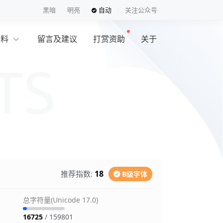
黑暗
明亮
自动
关注公众号
资料
留言及建议
打赏资助
关于
览
18
推荐指数:
B级字体
总字符量(Unicode 17.0)
16725
/ 159801