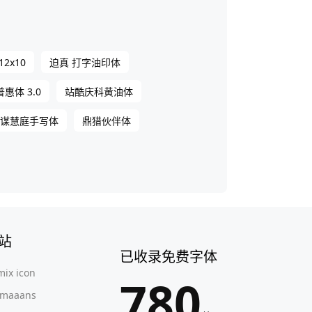
12x10
迫真 打字油印体
惠体 3.0
站酷庆科黄油体
谋慧庭手写体
鼎猎伙伴体
站
已收录免费字体
mix icon
780
maaans