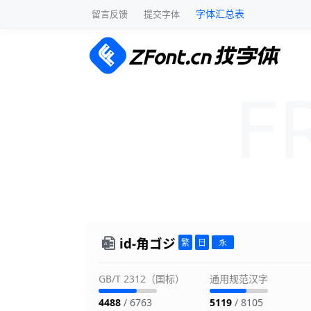
字体汇总表
留言反馈
提交字体
id-角ゴジ
GB/T 2312（国标）
通用规范汉字
4488
/ 6763
5119
/ 8105