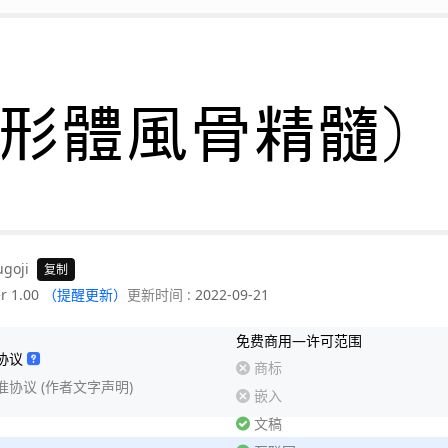
(形體風骨精髓)
ugoji
复制
r 1.00
（提醒更新）
更新时间 :
2022-09-21
免费商用—许可范围
协议
商标
准协议 (作者文字声明)
嵌入
文稿