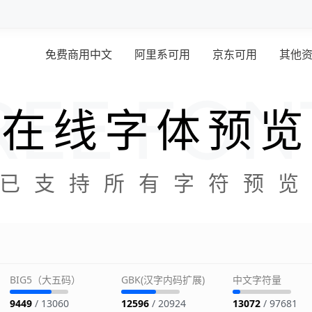
免费商用中文
阿里系可用
京东可用
其他
在线字体预览
已支持所有字符预
BIG5（大五码）
GBK(汉字内码扩展)
中文字符量
9449
/ 13060
12596
/ 20924
13072
/ 97681