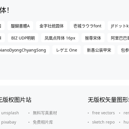
体！
圆
醍醐書體A
金字社统圆体
壱城ラウラfont
JFドットk
筆
BIZ UDP明朝
凤凰点阵体 16px
猴尊宋体
阿里巴巴普
NanoDyongChyangSong
レゲエ One
新愚公装甲宋
包参
无版权图片站
无版权矢量图形
unsplash
無料写真素材
free vectors
re
pixabay
免费相片库
sketch repo
hu