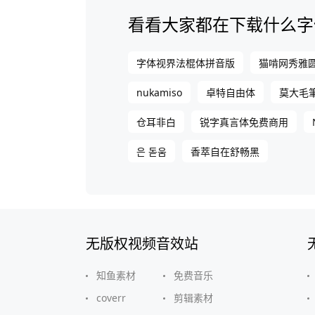
看看大家都在下载什么字
字体视界法棍体拼音版
猫啃网秀雅
nukamiso
卓特自由体
莫大毛
仓耳非白
锐字真言体免费商用
은 돋움
香萃自在舒畅黑
无版权视频音效站
知鱼素材
免费音乐
coverr
剪辑素材