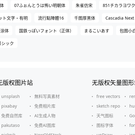
体
07ふぉんとうは怖い明朝体
朱雀仿宋
851チカラヨワ
Cascadia Next
ドット文字・有明
流行點陣體16
千图厚黑体
胡涂体
国鉄っぽいフォント（正体）
まるこいあす
包图小
ゴシック
无版权图片站
无版权矢量图形
unsplash
無料写真素材
free vectors
re
pixabay
免费相片库
sketch repo
hu
免费自然库
AI生成人物
天气图标
G
pakutaso
免费AI图库
图标字体
fo
pickpik
NewOldStock
unDraw
ic