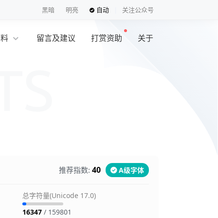
黑暗
明亮
自动
关注公众号
资料
留言及建议
打赏资助
关于
览
40
推荐指数:
A级字体
总字符量(Unicode 17.0)
16347
/ 159801