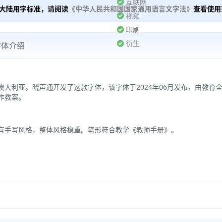
互联网
大陆用字标准，请阅读
《中华人民共和国国家通用语言文字法》
查看使用
视频
印刷
衍生
字体介绍
。晓声通开发了这款字体，该字体于2024年06月发布，由教育全文注音辞典「晓
作教案。
有手写风格，整体风格稳重。笔形符合教学《教师手册》。