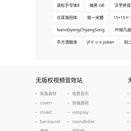
清松手写体8
械黑 GB
汉字拼音
仓耳渔阳体
致一宋體
15×15
NanoDyongChyangSong
PF频凡
平方洒脱体
JFドットjiskan
刻
无版权视频音效站
知鱼素材
免费音乐
coverr
剪辑素材
mixkit
vidsplay
bensound
soundbible
爱给
耳聆网