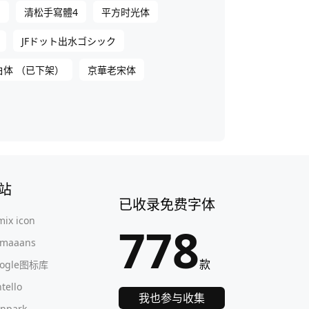
ク
清松手寫體4
平方时光体
JFドット出水ゴシック
白体 （已下架）
京華老宋体
站
已收录免费字体
mix icon
778
maaans
款
oogle图标库
ntello
我也参与收集
onpark