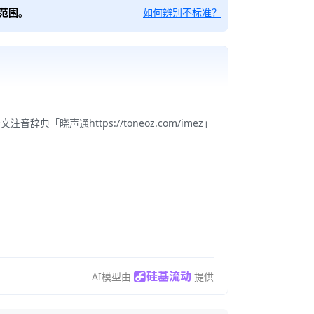
范围。
如何辨别不标准？
声通https://toneoz.com/imez」
硅基流动
AI模型由
提供