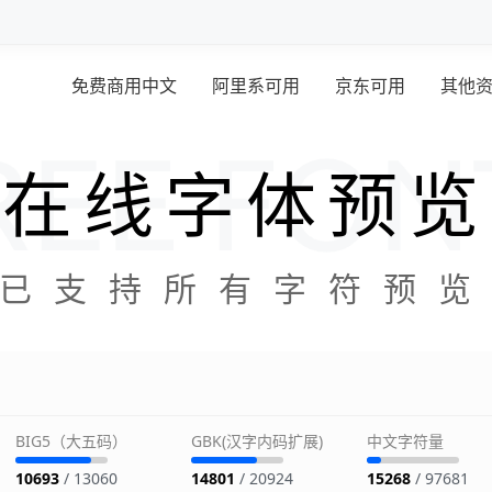
免费商用中文
阿里系可用
京东可用
其他
在线字体预览
已支持所有字符预
BIG5（大五码）
GBK(汉字内码扩展)
中文字符量
10693
/ 13060
14801
/ 20924
15268
/ 97681