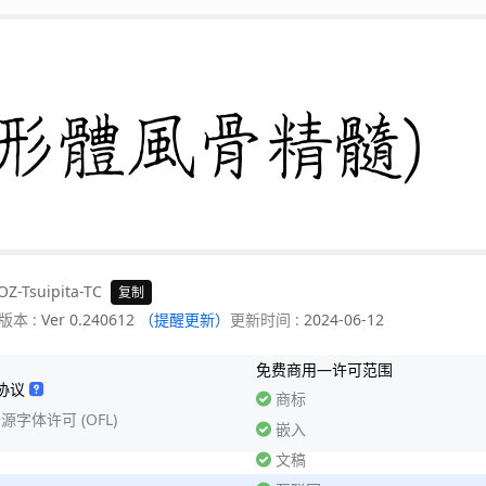
形體風骨精髓)
OZ-Tsuipita-TC
复制
版本 :
Ver 0.240612
（提醒更新）
更新时间 :
2024-06-12
免费商用—许可范围
协议
商标
开源字体许可 (OFL)
嵌入
文稿