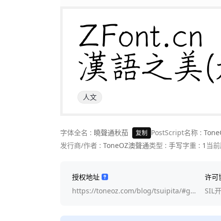
ZFont.cn 

漢語之美(
人文
字体全名 :
曉聲通秋茄
PostScript名称 :
Tone
复制
发行商/作者 :
ToneOZ澳聲通
类型 :
手写
字重 :
1
当前
授权地址
许可
https://toneoz.com/blog/tsuipita/#g…
SIL