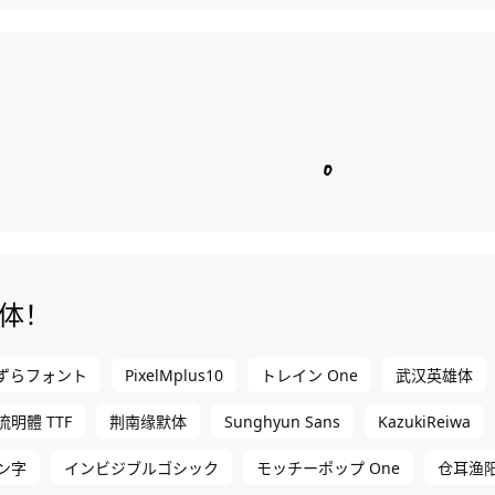
体！
PixelMplus10
ずらフォント
トレイン One
武汉英雄体
Sunghyun Sans
KazukiReiwa
流明體 TTF
荆南缘默体
ン字
インビジブルゴシック
モッチーポップ One
仓耳渔