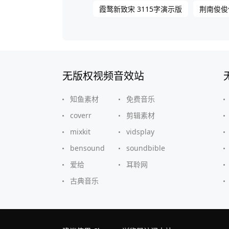
霞鹜新致宋 3115字演示版
荆南俊俊
无版权视频音效站
知鱼素材
免费音乐
coverr
剪辑素材
mixkit
vidsplay
bensound
soundbible
爱给
耳聆网
古典音乐