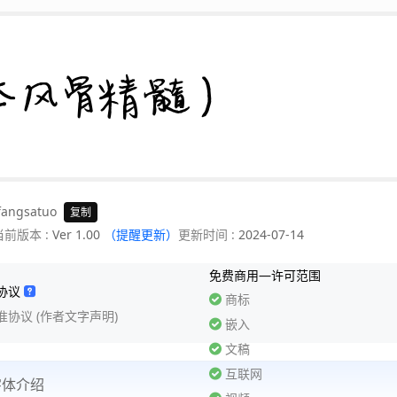
体风骨精髓)
fangsatuo
复制
当前版本 :
Ver 1.00
（提醒更新）
更新时间 :
2024-07-14
免费商用—许可范围
协议
商标
准协议 (作者文字声明)
嵌入
文稿
互联网
字体介绍