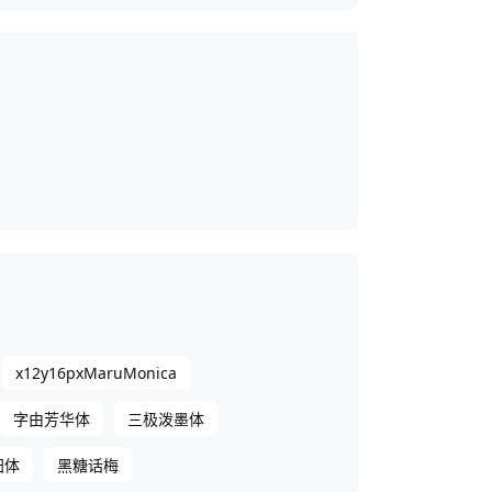
x12y16pxMaruMonica
字由芳华体
三极泼墨体
阳体
黑糖话梅