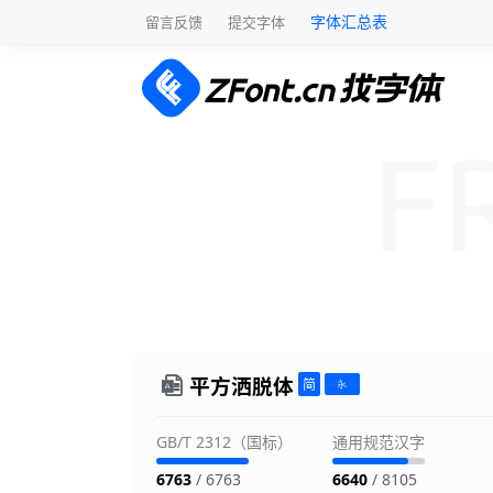
字体汇总表
留言反馈
提交字体
平方洒脱体
GB/T 2312（国标）
通用规范汉字
6763
/ 6763
6640
/ 8105