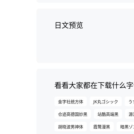
日文预览
看看大家都在下载什么字
金字社统方体
JK丸ゴシック
う
仓迹高德国妙黑
站酷高端黑
源
胡晓波男神体
霞鹜漫黑
暗黒ゾ