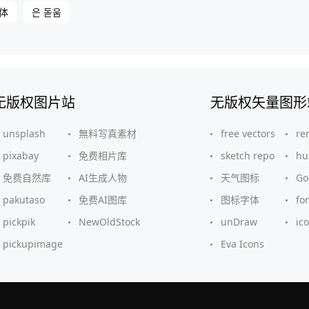
体
은 돋움
无版权图片站
无版权矢量图形
unsplash
無料写真素材
free vectors
re
pixabay
免费相片库
sketch repo
hu
免费自然库
AI生成人物
天气图标
G
pakutaso
免费AI图库
图标字体
fo
pickpik
NewOldStock
unDraw
ic
pickupimage
Eva Icons