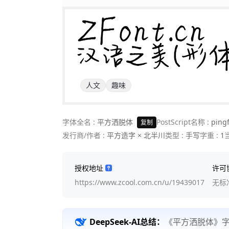
ZFont.cn 

汉语之美(形
人文
趣味
字体全名 :
平方洒脱体
PostScript名称 :
ping
复制
发行商/作者 :
平方造字 × 北半川
类型 :
手写
字重 :
1
授权地址
许可
https://www.zcool.com.cn/u/19439017
无标
DeepSeek-AI总结：
《平方洒脱体》