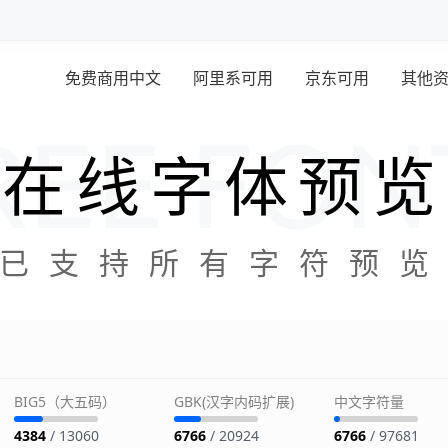
免费商用中文
阿里系可用
京东可用
其他
在线字体预览
已支持所有字符预
BIG5（大五码）
GBK(汉字内码扩展)
中文字符量
4384
/ 13060
6766
/ 20924
6766
/ 97681