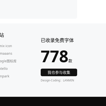
站
已收录免费字体
mix icon
778
maaans
款
oogle图标库
ntello
我也参与收集
onpark
Design-Coding：LANMIN