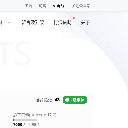
黑暗
明亮
自动
关注公众号
资料
留言及建议
打赏资助
关于
览
48
推荐指数:
S级字体
总字符量(Unicode 17.0)
7000
/ 159801