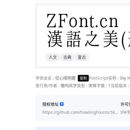
ZFont.cn 

漢語之美(
人文
古典
复古
字体全名 :
空心晴明體
PostScript名称 :
Sky H
复制
发行商/作者 :
嗷呜风字
类型 :
宋体
字重 :
1
当前版本 
授权地址
许可
https://github.com/howlingFounts/Sk…
IP