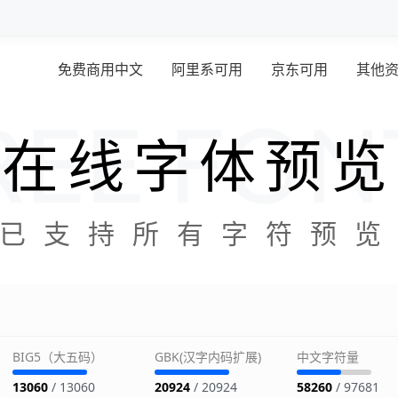
免费商用中文
阿里系可用
京东可用
其他
在线字体预览
已支持所有字符预
BIG5（大五码）
GBK(汉字内码扩展)
中文字符量
13060
/ 13060
20924
/ 20924
58260
/ 97681