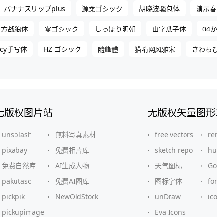
バナナスリップplus
源柔ゴシック
胡晓波骚包体
演示春
平方战狼体
零ゴシック
しっぽり明朝
山字瓜子体
04
Acy手写体
HZ ゴシック
隨峰體
猫啃网风雅宋
さわら
无版权图片站
无版权矢量图形
unsplash
無料写真素材
free vectors
re
pixabay
免费相片库
sketch repo
hu
免费自然库
AI生成人物
天气图标
G
pakutaso
免费AI图库
图标字体
fo
pickpik
NewOldStock
unDraw
ic
pickupimage
Eva Icons