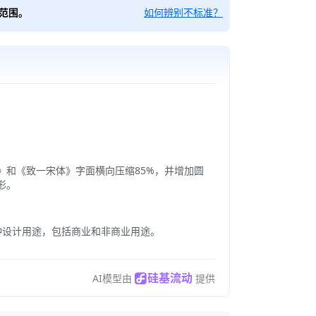
范围。
如何辨别不标准？
和《致一宋体》字面横向压缩85%，并增加圆
形。
他各种设计用途，包括商业和非商业用途。
硅基流动
AI模型由
提供