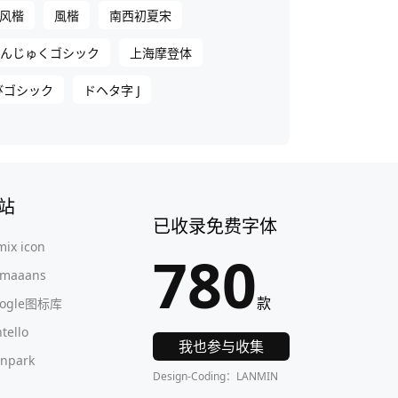
风楷
風楷
南西初夏宋
かんじゅくゴシック
上海摩登体
びゴシック
ドヘタ字 J
站
已收录免费字体
mix icon
780
maaans
款
oogle图标库
ntello
我也参与收集
onpark
Design-Coding：LANMIN