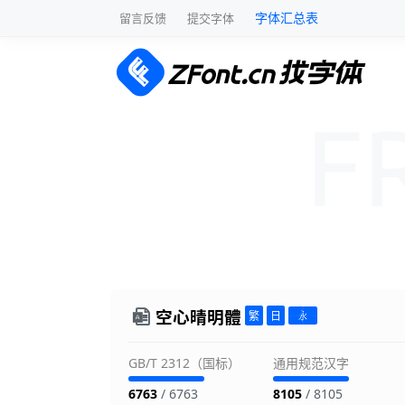
字体汇总表
留言反馈
提交字体
空心晴明體
GB/T 2312（国标）
通用规范汉字
6763
/ 6763
8105
/ 8105