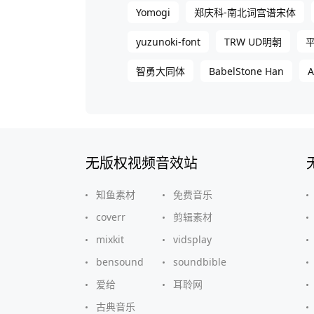
Yomogi
郑庆科-南北词宫谱宋体
yuzunoki-font
TRW UD明朝
BabelStone Han
智勇大同体
无版权视频音效站
知鱼素材
免费音乐
coverr
剪辑素材
mixkit
vidsplay
bensound
soundbible
爱给
耳聆网
古典音乐