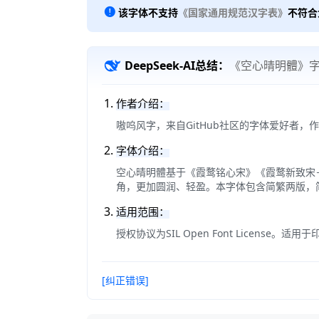
该字体不支持
《国家通用规范汉字表》
不符合
DeepSeek-AI总结：
《空心晴明體》
作者介绍：
嗷呜风字，来自GitHub社区的字体爱好者，
字体介绍：
空心晴明體基于《霞鹜铭心宋》《霞鹜新致宋
角，更加圆润、轻盈。本字体包含简繁两版，
适用范围：
授权协议为SIL Open Font Lice
[纠正错误]