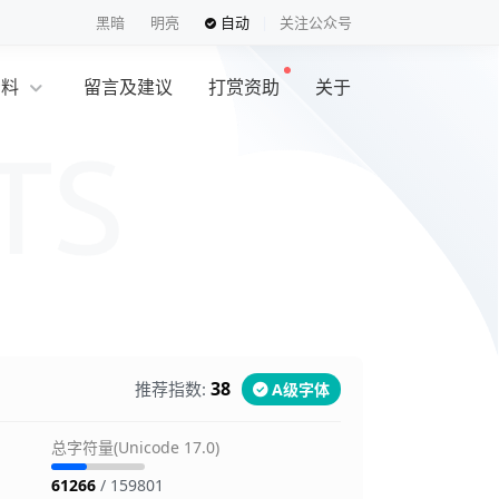
黑暗
明亮
自动
关注公众号
资料
留言及建议
打赏资助
关于
览
38
推荐指数:
A级字体
总字符量(Unicode 17.0)
61266
/ 159801