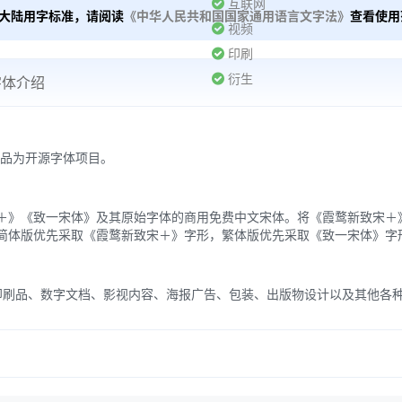
互联网
大陆用字标准，请阅读
《中华人民共和国国家通用语言文字法》
查看使用
视频
印刷
衍生
字体介绍
作品为开源字体项目。
＋》《致一宋体》及其原始字体的商用免费中文宋体。将《霞鹜新致宋＋》
简体版优先采取《霞鹜新致宋＋》字形，繁体版优先采取《致一宋体》字
nse。适用于印刷品、数字文档、影视内容、海报广告、包装、出版物设计以及其