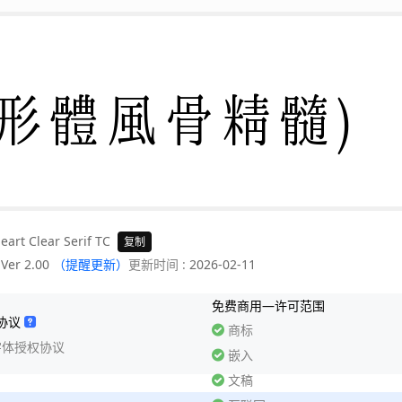
形體風骨精髓)
eart Clear Serif TC
复制
:
Ver 2.00
（提醒更新）
更新时间 :
2026-02-11
免费商用—许可范围
协议
商标
A字体授权协议
嵌入
文稿