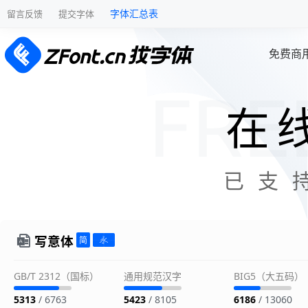
字体汇总表
留言反馈
提交字体
免费商
在
已支
写意体
GB/T 2312（国标）
通用规范汉字
BIG5（大五码）
5313
/ 6763
5423
/ 8105
6186
/ 13060