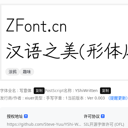
ZFont.cn 

汉语之美(形体
涂鸦
趣味
字体全名 :
写意体
PostScript名称 :
YShiWritten
复制
复制
发行商/作者 :
xiuer
类型 :
手写
字重 :
1
当前版本 :
Ver 0.003
（提醒更新
授权地址
许可协议
https://github.com/Steve-Yuu/YShi-W…
SIL开源字体许可 (OFL)