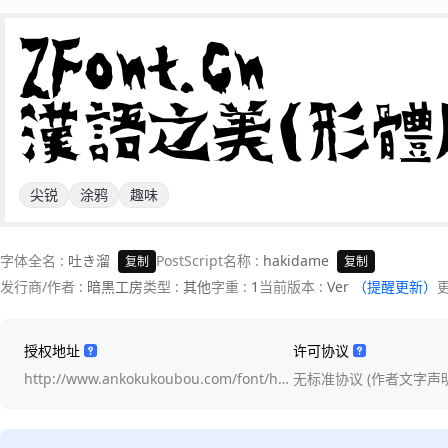
ZFont.cn 

漢語之美(形體
尖锐
涂鸦
趣味
字体全名 :
吐き溜
PostScript名称 :
hakidame
复制
复制
发行商/作者 :
暗黒工房
类型 :
其他
字重 :
1
当前版本 :
Ver
（提醒更新）
授权地址
许可协议
http://www.ankokukoubou.com/font/ha…
无标准协议 (作者文字声明