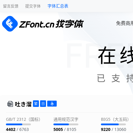
字体汇总表
留言反馈
提交字体
免费商
在
已支
吐き溜
GB/T 2312（国标）
通用规范汉字
BIG5（大五码）
4402
/ 6763
5005
/ 8105
9220
/ 13060