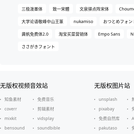
Choum
三极泼墨体
致一宋體
文泉驿点阵宋体
nukamiso
大学论语敬峰中山王篆
おつとめフォン
Empo Sans
N
龚帆免费体2.0
淘宝买菜营销体
ささがきフォント
无版权视频音效站
无版权图片站
知鱼素材
免费音乐
unsplash
coverr
剪辑素材
pixabay
mixkit
vidsplay
免费自然库
bensound
soundbible
pakutaso