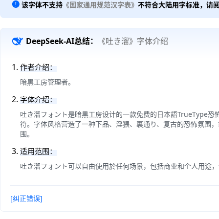
该字体不支持
《国家通用规范汉字表》
不符合大陆用字标准，请
DeepSeek-AI总结：
《吐き溜》字体介绍
作者介绍：
暗黒工房管理者。
字体介绍：
吐き溜フォント是暗黒工房设计的一款免费的日本語TrueType恐怖
符。字体风格营造了一种下品、淫猥、裏通り、复古的恐怖氛围，
围。
适用范围：
吐き溜フォント可以自由使用於任何场景，包括商业和个人用途，
[纠正错误]