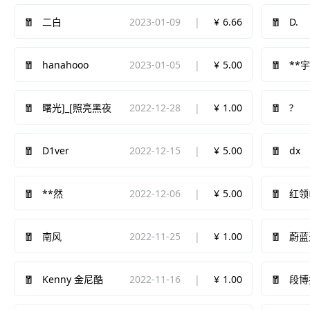
2023-01-09
6.66
D.
二白
hanahooo
2023-01-05
5.00
**
2022-12-28
1.00
?
曙光]_[照亮黑夜
D1ver
2022-12-15
5.00
dx
2022-12-06
5.00
**然
红领
2022-11-25
1.00
南风
蔚蓝
2022-11-16
1.00
Kenny 金尼酷
段博