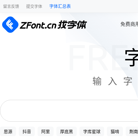
字体汇总表
留言反馈
提交字体
免费商
输入
思源
抖音
阿里
厚底黑
字库星球
猫啃
荆南