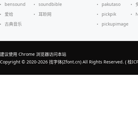
bensound
soundbible
pakutaso
爱给
耳聆网
pickpik
古典音乐
pickupimage
建议使用 Chrome 浏览器访问本站
Copyright © 2020-2026 找字体(Zfont.cn) All Rights Reserved. (
桂IC