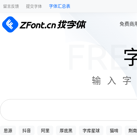
字体汇总表
留言反馈
提交字体
免费商
输入
思源
抖音
阿里
厚底黑
字库星球
猫啃
荆南