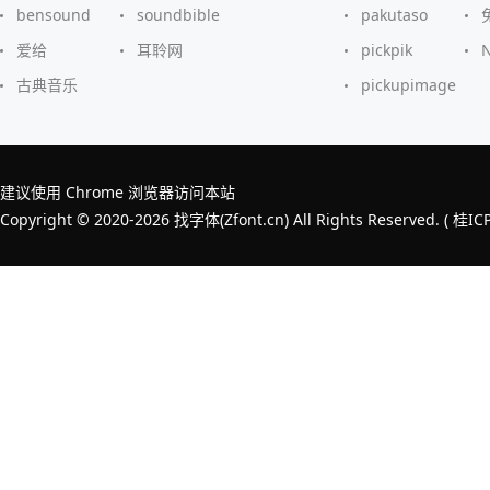
bensound
soundbible
pakutaso
爱给
耳聆网
pickpik
古典音乐
pickupimage
建议使用 Chrome 浏览器访问本站
Copyright © 2020-2026 找字体(Zfont.cn) All Rights Reserved. (
桂IC