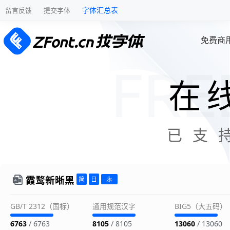
字体汇总表
留言反馈
提交字体
免费商
在
已支
霞鹜新晰黑
GB/T 2312（国标）
通用规范汉字
BIG5（大五码）
6763
/ 6763
8105
/ 8105
13060
/ 13060