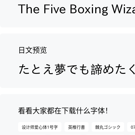
日文预览
看看大家都在下载什么字体！
设计师爱心体1号字
英椎行書
棘丸ゴシック
0