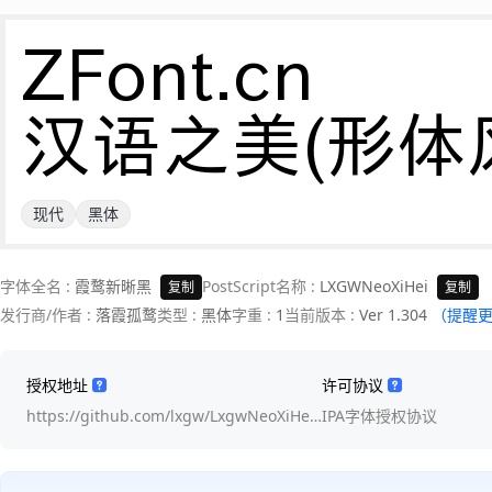
ZFont.cn 

汉语之美(形体
现代
黑体
字体全名 :
霞鹜新晰黑
PostScript名称 :
LXGWNeoXiHei
复制
复制
发行商/作者 :
落霞孤鹜
类型 :
黑体
字重 :
1
当前版本 :
Ver 1.304
（提醒
授权地址
许可协议
https://github.com/lxgw/LxgwNeoXiHe…
IPA字体授权协议