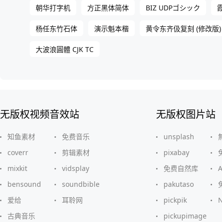
朝华打字机
方正黑体简体
BIZ UDPゴシック
杨任东竹石体
演示魁本楷
黄令东齐伋复刻 (修改版)
大波浪圓體 CJK TC
无版权视频音效站
无版权图片站
知鱼素材
免费音乐
unsplash
coverr
剪辑素材
pixabay
mixkit
vidsplay
免费自然库
bensound
soundbible
pakutaso
爱给
耳聆网
pickpik
古典音乐
pickupimage