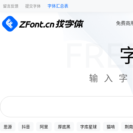
字体汇总表
留言反馈
提交字体
免费商
输入
思源
抖音
阿里
厚底黑
字库星球
猫啃
荆南