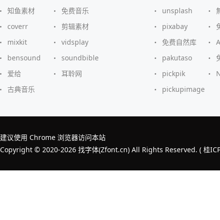
知鱼素材
免费音乐
unsplash
coverr
剪辑素材
pixabay
mixkit
vidsplay
免费自然库
bensound
soundbible
pakutaso
爱给
耳聆网
pickpik
古典音乐
pickupimage
建议使用 Chrome 浏览器访问本站
Copyright © 2020-2026 找字体(Zfont.cn) All Rights Reserved. (
桂IC